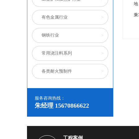
地
乘
有色金属行业
>
钢铁行业
>
常用浇注料系列
>
各类耐火预制件
>
服务咨询热线：
朱经理 15670866622
工程案例