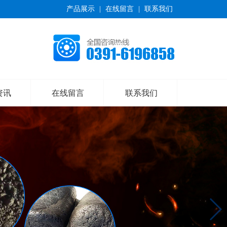
产品展示
|
在线留言
|
联系我们
资讯
在线留言
联系我们