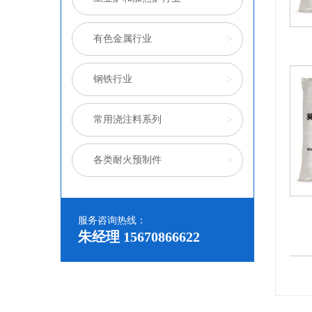
有色金属行业
>
钢铁行业
>
常用浇注料系列
>
各类耐火预制件
>
服务咨询热线：
朱经理 15670866622