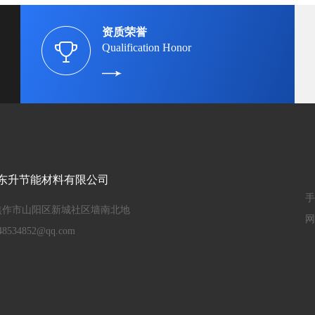
资质荣誉
Qualification Honor
东升节能材料有限公司
手
焦作市山阳区新城社区墙南北地
网址
534852@qq.com