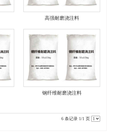
高强耐磨浇注料
钢纤维耐磨浇注料
6 条记录 1/1 页