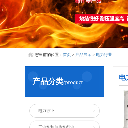
您当前的位置：
首页
>
产品展示
>
电力行业
电
产品分类
/product
电力行业
>
工业炉和加热炉行业
>