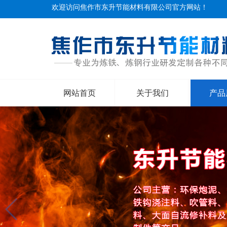
欢迎访问焦作市东升节能材料有限公司官方网站！
网站首页
关于我们
产品